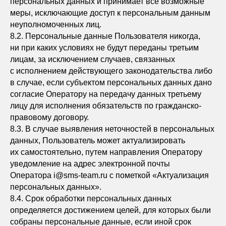
персональных данных и принимает все возможные
ПРОЦЕСС РАБОТЫ
меры, исключающие доступ к персональным данным
О КОМПАНИИ
неуполномоченных лиц.
ПОДХОД К РАБОТЕ
8.2. Персональные данные Пользователя никогда,
КОМАНДА
ни при каких условиях не будут переданы третьим
ДОПОЛНИТЕЛЬНЫЕ УСЛУГИ
лицам, за исключением случаев, связанных
КОНТАКТЫ
с исполнением действующего законодательства либо
в случае, если субъектом персональных данных дано
Политика обработки персональных данных
согласие Оператору на передачу данных третьему
лицу для исполнения обязательств по гражданско-
правовому договору.
8.3. В случае выявления неточностей в персональных
данных, Пользователь может актуализировать
их самостоятельно, путем направления Оператору
уведомление на адрес электронной почты
ЧТО ПРОЕКТИРУЕМ
Оператора i@sms-team.ru с пометкой «Актуализация
персональных данных».
ПРОЦЕСС РАБОТЫ
8.4. Срок обработки персональных данных
О КОМПАНИИ
определяется достижением целей, для которых были
собраны персональные данные, если иной срок