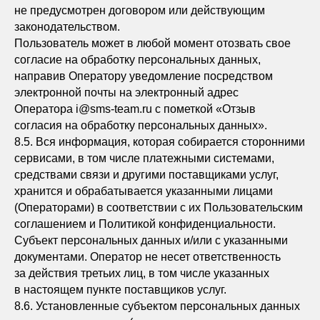
ПОДХОД К РАБОТЕ
не предусмотрен договором или действующим
законодательством.
КОМАНДА
Пользователь может в любой момент отозвать свое
согласие на обработку персональных данных,
ДОПОЛНИТЕЛЬНЫЕ УСЛУГИ
направив Оператору уведомление посредством
КОНТАКТЫ
электронной почты на электронный адрес
Оператора i@sms-team.ru с пометкой «Отзыв
согласия на обработку персональных данных».
АДРЕС ОФИС
8.5. Вся информация, которая собирается сторонними
Г. ВЛАДИВОСТОК, ПР-Т
сервисами, в том числе платежными системами,
ОСТРЯКОВА 49, ОФИС 507.
средствами связи и другими поставщиками услуг,
хранится и обрабатывается указанными лицами
НОМЕР ТЕЛЕФОНА
(Операторами) в соответствии с их Пользовательским
8 914 071 2122
соглашением и Политикой конфиденциальности.
Субъект персональных данных и/или с указанными
ЭЛЕКТРОННАЯ ПОЧТА
I@SMS-TEAM.RU
документами. Оператор не несет ответственность
за действия третьих лиц, в том числе указанных
в настоящем пункте поставщиков услуг.
8.6. Установленные субъектом персональных данных